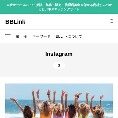
自社サービスのPR・拡販、集客・販売・代理店募集や儲かる商材がみつか
るビジネスマッチングサイト
BBLink
業 種
キーワード
BBLinkについて
IT系ビジネス
3
Googleマップ
パンケーキ
Instagram
インターネット販売
3
Instagram
フランチャイズ
3
2
OEM
ホームページ制作
物品販売
2
SNS連携
店舗経営
飲食店
1
WEB制作
手数料
1
ウォーターサーバー
新商品
1
テイクアウト
消費電力