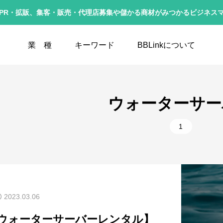
PR・拡販、集客・販売・代理店募集や儲かる商材がみつかるビジネス
業 種
キーワード
BBLinkについて
IT系ビジネス
1
フランチャイズ
1
新商品
ウォーターサー
インターネット販売
1
ホームページ制作
1
消費電力
1
物品販売
1
店舗経営
1
紹介店
飲食店
1
手数料
1
販売
2023.03.06
ウォーターサーバーレンタル】