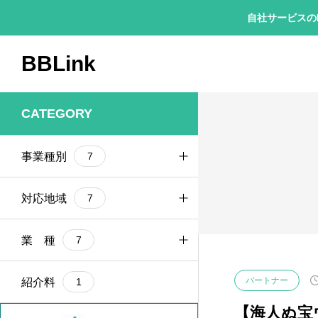
自社サービスの
BBLink
CATEGORY
Googleマップ
3
WEB制作
事業種別
7
Instagram
3
ウォーターサーバー
OEM
2
テイクアウト
パートナー
対応地域
4
7
SNS連携
2
パンケーキ
フランチャイズ
インターネット
業 種
1
6
7
代理店
全国
IT系ビジネス
パートナー
紹介料
3
6
5
1
【海人ぬ宝