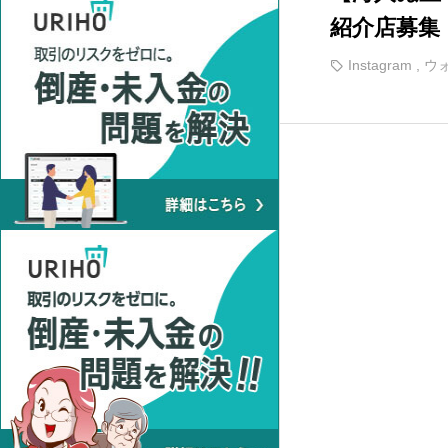
東日本
インターネット販売
1
1
紹介店募集
Instagram
,
ウ
物品販売
2
飲食店
1