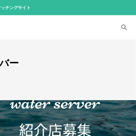
マッチングサイト
2
飲食店
1
バー
1
2
1