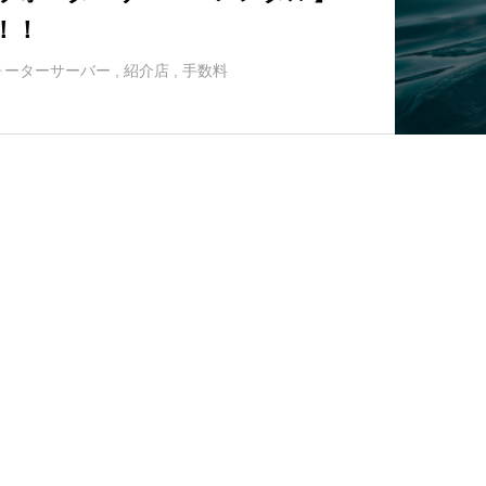
！！
ォーターサーバー
,
紹介店
,
手数料